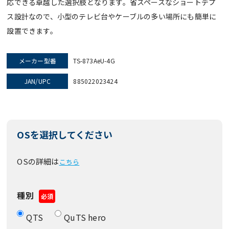
応できる卓越した選択肢となります。省スペースなショートデプ
ス設計なので、小型のテレビ台やケーブルの多い場所にも簡単に
設置できます。
メーカー型番
TS-873AeU-4G
JAN/UPC
885022023424
OSを選択してください
OSの詳細は
こちら
種別
必須
QTS
QuTS hero