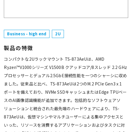
Business - high end
2U
製品の特徴
コンパクトな2Uラックマウント TS-873AeUは、AMD
Ryzen™V1000シリーズ V1500B クアッドコア/8スレッド 2.2 GHz
プロセッサーとデュアル2.5GbE接続性能を一つのシャーシに収め
ました。従来品と比べ、TS-873AeUは2つのM.2 PCIe Gen3 x 1
ポートを備えており、NVMe SSDキャッシュまたはEdge TPUベー
スのAI画像認識機能が追加できます。包括的なソフトウェアソ
リューションと統合された最先端のハードウェアにより、TS-
873AeUは、仮想マシンやマルチユーザーによる集中アクセスと
いった、リソースを消費するアプリケーションおよびタスクに対